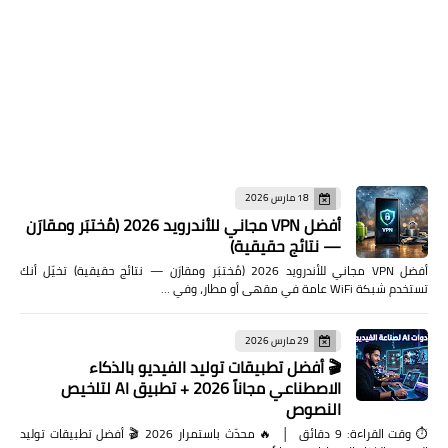
18 مارس 2026
أفضل VPN مجاني للأندرويد 2026 (مُختبَر ومقارَن
— نتائج حقيقية)
أفضل VPN مجاني للأندرويد 2026 (مُختبَر ومقارَن — نتائج حقيقية) تخيّل أنك
تستخدم شبكة WiFi عامة في مقهى أو مطار، وفي …
29 مارس 2026
🎬 أفضل تطبيقات توليد الفيديو بالذكاء
الاصطناعي مجاناً 2026 + تطبيق AI لتلخيص
النصوص
⏱️ وقت القراءة: 9 دقائق │ 🔥 محدّث باستمرار 2026 🎬 أفضل تطبيقات توليد