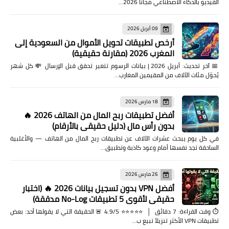
الفيديو بالذكاء الاصطناعي مجاناً 2026…
09 أبريل 2026
أرخص تطبيقات تحويل الأموال من السعودية إلى
المغرب 2026 (مقارنة حقيقية)
📅 آخر تحديث: أبريل 2026 | بيانات الرسوم تتغير تحقق قبل الإرسال 💸 كل شهر
يُحوّل مئات الآلاف من المقيمين المغارب…
18 مارس 2026
أفضل تطبيقات ربح المال من الهاتف 2026 🔥
بدون رأس مال (دليل حقيقي بالأرقام)
في كل يوم يبحث عشرات الآلاف عن تطبيقات ربح المال من الهاتف — والأغلبية
الساحقة تجد نفسها أمام وعود كاذبة وتطبيق…
26 مارس 2026
أفضل VPN بدون تسجيل بيانات 2026 🔥 (اختبار
حقيقي لأقوى 5 تطبيقات No-Log مدققة)
⏱️ وقت القراءة: 7 دقائق │ ⭐⭐⭐⭐⭐ 4.9/5 🚨 الحقيقة التي لا يقولها أحد: بعض
تطبيقات VPN الأكثر تنزيلاً تبيع ب…