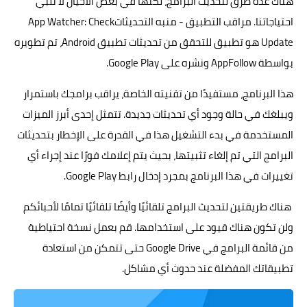
هناك عدة طرق لتحديث البرامج، لكنها في بعض الأحيان لا تلبي
احتياجاتنا. مراقب التطبيق - منبه التحديثاتApp Watcher: Check
Update‏ هو تطبيق للتحقق من تحديثات تطبيق Android، تم تطويره
بواسطة AppFollow ونشره على Google Play.
هذا البرنامج، مستفيدًا من تقنيته الخاصة، يراقب برامجك باستمرار
ويبلغك في حالة وجود أي تحديثات جديدة. تتمثل إحدى أبرز الميزات
المستخدمة في بدء التشغيل هذا في القدرة على الإخطار بتحديثات
البرامج التي تم إلغاء تثبيتها، بحيث يتم إعلامك فورًا عند إجراء أي
تغييرات في هذا البرنامج بمجرد إدخال رابط Google Play.
هناك طريقتين لتحديث البرامج تلقائيًا وأيضًا تلقائيًا تمامًا لأحبائكم
ولن تكون هناك قيود على استخدامها. قم بعمل نسخة احتياطية
من قائمة البرامج في Google Drive حتى تتمكن من استعادة
تطبيقاتك المفضلة عند حدوث أي مشاكل.