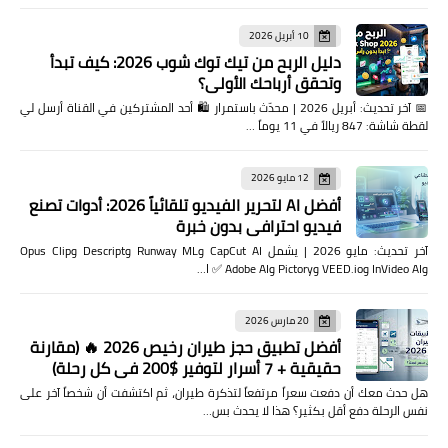
10 أبريل 2026
دليل الربح من تيك توك شوب 2026: كيف تبدأ
وتحقق أرباحك الأولى؟
📅 آخر تحديث: أبريل 2026 | محدّث باستمرار 🛍️ أحد المشتركين في القناة أرسل لي
لقطة شاشة: 847 ريالاً في 11 يوماً …
12 مايو 2026
أفضل AI لتحرير الفيديو تلقائياً 2026: أدوات تصنع
فيديو احترافي بدون خبرة
آخر تحديث: مايو 2026 | يشمل CapCut AI وRunway ML وDescript وOpus Clip
وInVideo AI وVEED.io وPictory وAdobe AI ✅ ا…
20 مارس 2026
أفضل تطبيق حجز طيران رخيص 2026 🔥 (مقارنة
حقيقية + 7 أسرار لتوفير $200 في كل رحلة)
هل حدث معك أن دفعت سعراً مرتفعاً لتذكرة طيران، ثم اكتشفت أن شخصاً آخر على
نفس الرحلة دفع أقل بكثير؟ هذا لا يحدث بس…