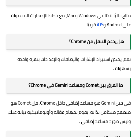
متاح حاليًا لنظامي Windows وMac، مع خطط للإصدارات المحمولة
على Android و
iOS
قريبًا .
هل يدعم التنقل من Chrome؟
نعم، يمكن استيراد الإشارات والإضافات والإعدادات بنقرة واحدة
بسهولة .
ما الفرق بين Comet ومساعد Gemini في Chrome؟
في حين Gemini هو مساعد إضافي داخل Chrome، فإن Comet هو
متصفح متكامل بذاته، يقوم بمهام فعّالة وأوتوماتيكية نيابة عنك،
وليس مجرد مساعد إضافي .