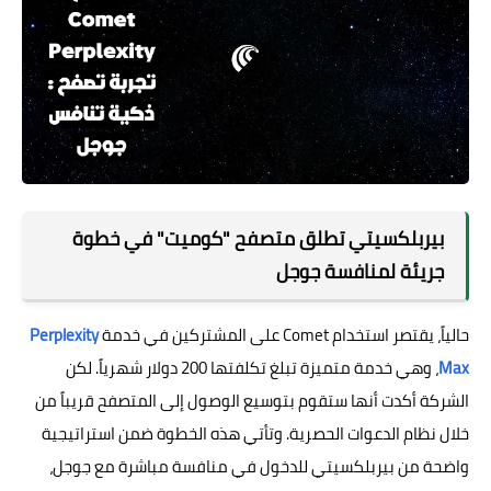
بيربلكسيتي تطلق متصفح "كوميت" في خطوة
جريئة لمنافسة جوجل
حالياً، يقتصر استخدام Comet على المشتركين في خدمة
Perplexity
Max
، وهي خدمة متميزة تبلغ تكلفتها 200 دولار شهرياً. لكن
الشركة أكدت أنها ستقوم بتوسيع الوصول إلى المتصفح قريباً من
خلال نظام الدعوات الحصرية. وتأتي هذه الخطوة ضمن استراتيجية
واضحة من بيربلكسيتي للدخول في منافسة مباشرة مع جوجل،