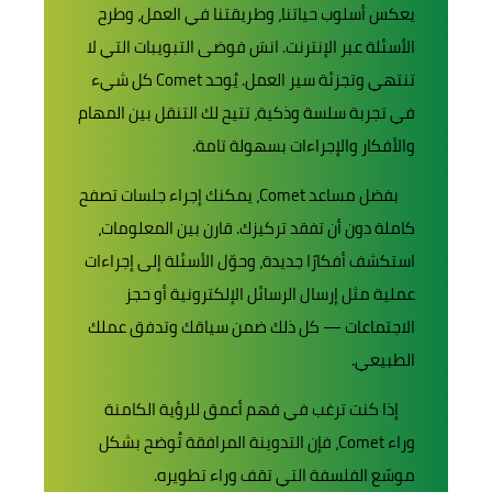
يعكس أسلوب حياتنا، وطريقتنا في العمل، وطرح
الأسئلة عبر الإنترنت. انسَ فوضى التبويبات التي لا
تنتهي وتجزئة سير العمل. يُوحد Comet كل شيء
في تجربة سلسة وذكية، تتيح لك التنقل بين المهام
والأفكار والإجراءات بسهولة تامة.
بفضل مساعد Comet، يمكنك إجراء جلسات تصفح
كاملة دون أن تفقد تركيزك. قارن بين المعلومات،
استكشف أفكارًا جديدة، وحوّل الأسئلة إلى إجراءات
عملية مثل إرسال الرسائل الإلكترونية أو حجز
الاجتماعات — كل ذلك ضمن سياقك وتدفق عملك
الطبيعي.
إذا كنت ترغب في فهم أعمق للرؤية الكامنة
وراء Comet، فإن التدوينة المرافقة تُوضح بشكل
موسّع الفلسفة التي تقف وراء تطويره.