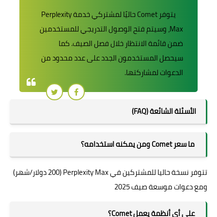
يتوفر Comet حاليًا لمشتركي خدمة Perplexity
Max، وسيتم فتح الوصول التدريجي للمستخدمين
ضمن قائمة الانتظار خلال فصل الصيف. كما
سيحصل المستخدمون الجدد على عدد محدود من
الدعوات لمشاركتها.
الأسئلة الشائعة (FAQ)
ما سعر Comet ومن يمكنه استخدامه؟
تتوفر نسخة حاليا للمشتركين في Perplexity Max (200 دولار/شهر)
ومع دعوات موسعة صيف 2025
على أي أنظمة يعمل Comet؟