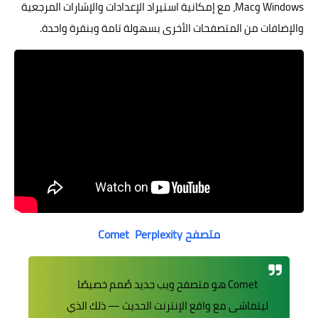
Windows وMac، مع إمكانية استيراد الإعدادات والإشارات المرجعية
والإضافات من المتصفحات الأخرى بسهولة تامة وبنقرة واحدة.
متصفح Comet Perplexity
Comet هو متصفح ويب جديد صُمم خصيصًا
ليتماشى مع واقع الإنترنت الحديث — ذلك الذي