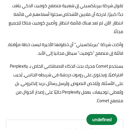
تقول شركة بيربلكسيتي إن شعبية متصفح كوميت الذكي بلغت
حدًا كبيرًا، لدرجة أن ملايين الأشخاص سجلوا أسماءهم في قائمة
انتظار. الآن، لم تعد هناك قائمة انتظار، وأصبح كوميت متاحًا للجميع
مجانًا.
وأكدت شركة "بيربلكسيتي" أن خطوتها الأخيرة ليست خطة مؤقتة،
قائلة إن متصفح "كوميت" سيظل مجانيا إلى الأبد.
يستخدم Comet محرك بحث الذكاء الاصطناعي الخاص بـ Perplexity
افتراضيًا، ويحتوي على روبوت دردشة في شريطه الجانبي، يُجيب
على الأسئلة، ويُلخص النصوص، ويُرسل رسائل بريد إلكتروني، بل
ويُعطي توجيهات. يعمل Perplexity حاليًا على إصدار الجوال من
متصفح Comet.
undefined