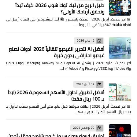
دليل الربح من تيك توك شوب 2026: كيف تبدأ
وتحقق أرباحك الأولى؟
📅 آخر تحديث: أبريل 2026 | محدّث باستمرار 🛍️ أحد المشتركين في القناة أرسل لي
لقطة شاشة: 847 ريالاً في 11 يوماً …
12 مايو 2026
أفضل AI لتحرير الفيديو تلقائياً 2026: أدوات تصنع
فيديو احترافي بدون خبرة
آخر تحديث: مايو 2026 | يشمل CapCut AI وRunway ML وDescript وOpus Clip
وInVideo AI وVEED.io وPictory وAdobe AI ✅ ا…
19 أبريل 2026
أفضل تطبيق تداول الأسهم السعودية 2026 (ابدأ
بـ 100 ريال فقط)
📅 آخر تحديث: أبريل 2026 | بيانات موثّقة قبل عام، فتح أخي الصغير حساب تداول بـ
500 ريال. الشهر الأول اشترى سهم…
09 نوفمبر 2025
تطبيق cima cloud سيما كلود: شاهد وحمّل أحدث