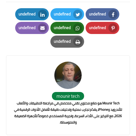
undefined
undefined
undefined
LinkedIn
Twitter
Facebook
undefined
undefined
undefined
Email
Whatsapp
Pinterest
undefined
Print
mounir tech
Mounir Tech هو صانع محتوى تقني متخصص في مراجعة التطبيقات والألعاب
للأندرويد وiPhone، يقدّم تجارب عملية وتحليلات دقيقة لأفضل الأدوات الرقمية في
2026، مع التركيز على الأداء، السرعة، وتجربة المستخدم، خصوصاً للأجهزة الضعيفة
والمتوسطة.