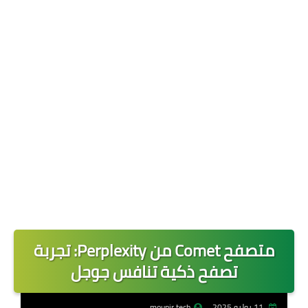
حماية وخصوصية
تطبيقات الخليج
افضل تطبيق للسفر والسياحة
متصفح Comet من Perplexity: تجربة
تصفح ذكية تنافس جوجل
11 يوليو 2025
mounir tech