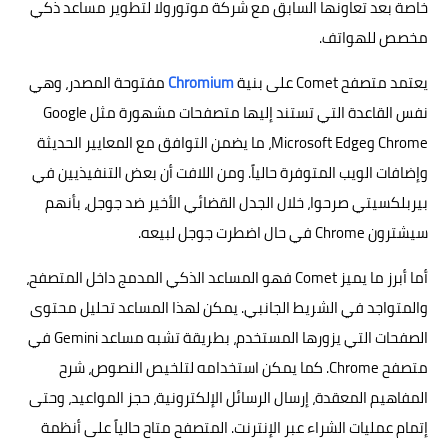
خاصة بعد تعاونها السابق مع شركة موتورولا لتطوير مساعد ذكي
مخصص للهواتف.
يعتمد متصفح Comet على بنية
Chromium
مفتوحة المصدر، وهي
نفس القاعدة التي تستند إليها متصفحات مشهورة مثل Google
Chrome وMicrosoft Edge، ما يضمن التوافق مع المعايير الحديثة
وإضافات الويب المتوفرة حالياً. ومن اللافت أن بعض التنفيذيين في
بيربلكسيتي صرحوا، خلال الجدل القضائي الأخير ضد جوجل، بأنهم
سيشترون Chrome في حال اضطرت جوجل لبيعه.
أما أبرز ما يميز Comet فهو المساعد الذكي المدمج داخل المتصفح،
والمتواجد في الشريط الجانبي. يمكن لهذا المساعد تحليل محتوى
الصفحات التي يزورها المستخدم، بطريقة تشبه مساعد Gemini في
متصفح Chrome. كما يمكن استخدامه لتلخيص النصوص، شرح
المفاهيم المعقدة، إرسال الرسائل الإلكترونية، حجز المواعيد، وحتى
إتمام عمليات الشراء عبر الإنترنت. المتصفح متاح حالياً على أنظمة