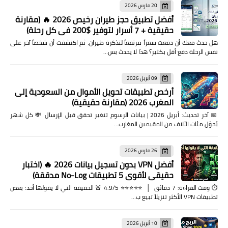
20 مارس 2026
أفضل تطبيق حجز طيران رخيص 2026 🔥 (مقارنة
حقيقية + 7 أسرار لتوفير $200 في كل رحلة)
هل حدث معك أن دفعت سعراً مرتفعاً لتذكرة طيران، ثم اكتشفت أن شخصاً آخر على
نفس الرحلة دفع أقل بكثير؟ هذا لا يحدث بس…
09 أبريل 2026
أرخص تطبيقات تحويل الأموال من السعودية إلى
المغرب 2026 (مقارنة حقيقية)
📅 آخر تحديث: أبريل 2026 | بيانات الرسوم تتغير تحقق قبل الإرسال 💸 كل شهر
يُحوّل مئات الآلاف من المقيمين المغارب…
26 مارس 2026
أفضل VPN بدون تسجيل بيانات 2026 🔥 (اختبار
حقيقي لأقوى 5 تطبيقات No-Log مدققة)
⏱️ وقت القراءة: 7 دقائق │ ⭐⭐⭐⭐⭐ 4.9/5 🚨 الحقيقة التي لا يقولها أحد: بعض
تطبيقات VPN الأكثر تنزيلاً تبيع ب…
10 أبريل 2026