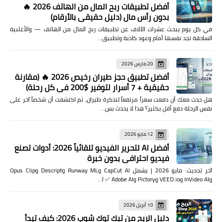
أفضل تطبيقات ربح المال من الهاتف 2026 🔥
بدون رأس مال (دليل حقيقي بالأرقام)
في كل يوم يبحث عشرات الآلاف عن تطبيقات ربح المال من الهاتف — والأغلبية
الساحقة تجد نفسها أمام وعود كاذبة وتطبيق…
20 مارس 2026
أفضل تطبيق حجز طيران رخيص 2026 🔥 (مقارنة
حقيقية + 7 أسرار لتوفير $200 في كل رحلة)
هل حدث معك أن دفعت سعراً مرتفعاً لتذكرة طيران، ثم اكتشفت أن شخصاً آخر على
نفس الرحلة دفع أقل بكثير؟ هذا لا يحدث بس…
12 مايو 2026
أفضل AI لتحرير الفيديو تلقائياً 2026: أدوات تصنع
فيديو احترافي بدون خبرة
آخر تحديث: مايو 2026 | يشمل CapCut AI وRunway ML وDescript وOpus Clip
وInVideo AI وVEED.io وPictory وAdobe AI ✅ ا…
10 أبريل 2026
دليل الربح من تيك توك شوب 2026: كيف تبدأ