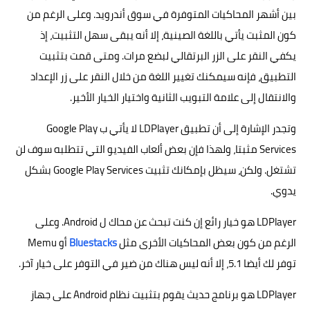
بين أشهر المحاكيات المتوفرة في سوق أندرويد. وعلى الرغم من
كون المثبت يأتي باللغة الصينية، إلا أنه يبقى سهل التثبيت، إذ
يكفي النقر على الزر البرتقالي لبضع مرات. ومتى قمت بتثبيت
التطبيق، فإنه سيمكنك تغيير اللغة من خلال النقر على زر الإعداد
والانتقال إلى علامة التبويب الثانية واختيار الخيار الأخير.
وتجدر الإشارة إلى أن تطبيق LDPlayer لا يأتي ب Google Play
Services مثبتا، ولهذا فإن بعض ألعاب الفيديو التي تتطلبه سوف لن
تشتغل. ولكن، سيظل بإمكانك تثبيت Google Play Services بشكل
يدوي.
LDPlayer هو خيار رائع إن كنت تبحث عن محاك ل Android. وعلى
الرغم من كون بعض المحاكيات الأخرى مثل
Bluestacks
أو Memu
توفر لك أيضا 5.1، إلا أنه ليس هناك من ضير في التوفر على خيار آخر.
LDPlayer هو برنامج حديث يقوم بتثبيت نظام Android على جهاز