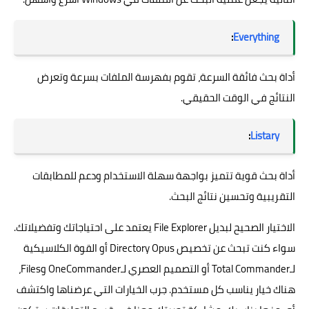
:
Everything
أداة بحث فائقة السرعة، تقوم بفهرسة الملفات بسرعة وتعرض
النتائج في الوقت الحقيقي.
:
Listary
أداة بحث قوية تتميز بواجهة سهلة الاستخدام ودعم للمطابقات
التقريبية وتحسين نتائج البحث.
الاختيار الصحيح لبديل File Explorer يعتمد على احتياجاتك وتفضيلاتك.
سواء كنت تبحث عن تخصيص Directory Opus أو القوة الكلاسيكية
لـTotal Commander أو التصميم العصري لـOneCommander وFiles،
هناك خيار يناسب كل مستخدم. جرب الخيارات التي عرضناها واكتشف