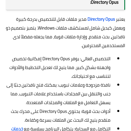
Directory Opus:
يعتبر
Directory Opus
مدير ملفات قابل للتخصيص بدرجة كبيرة
ويعمل كبديل شامل لمستكشف ملفات Windows. يتميز بتصميم ذو
نافذتين، بحث متقدم، وإدارة ملفات قوية، مما يجعله مفضلاً لدى
المستخدمين المحترفين.
التخصيص العالي: يوفر Directory Opus إمكانية تخصيص
واجهته بشكل كبير، مما يتيح لك تعديل التخطيط والأدوات
لتتناسب مع احتياجاتك.
نافذة مزدوجة وعلامات تبويب: يمكنك فتح نافذتين جنبًا إلى
جنب والتنقل بين المجلدات باستخدام علامات التبويب، مما
يسهل التعامل مع الملفات والمجلدات المتعددة.
أدوات بحث قوية: يحتوي Directory Opus على محرك بحث
متقدم يتيح لك البحث عن الملفات بسرعة وكفاءة.
التكامل مع السحابة: يتكامل البرنامج بسلاسة مع
خدمات