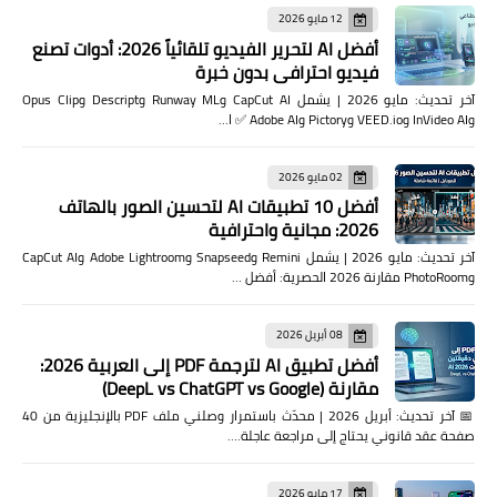
12 مايو 2026
أفضل AI لتحرير الفيديو تلقائياً 2026: أدوات تصنع
فيديو احترافي بدون خبرة
آخر تحديث: مايو 2026 | يشمل CapCut AI وRunway ML وDescript وOpus Clip
وInVideo AI وVEED.io وPictory وAdobe AI ✅ ا…
02 مايو 2026
أفضل 10 تطبيقات AI لتحسين الصور بالهاتف
2026: مجانية واحترافية
آخر تحديث: مايو 2026 | يشمل Remini وSnapseed وAdobe Lightroom وCapCut AI
وPhotoRoom مقارنة 2026 الحصرية: أفضل …
08 أبريل 2026
أفضل تطبيق AI لترجمة PDF إلى العربية 2026:
مقارنة (DeepL vs ChatGPT vs Google)
📅 آخر تحديث: أبريل 2026 | محدّث باستمرار وصلني ملف PDF بالإنجليزية من 40
صفحة عقد قانوني يحتاج إلى مراجعة عاجلة.…
17 مايو 2026