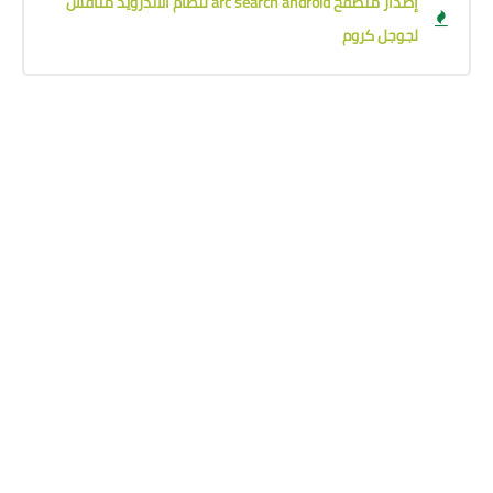
إصدار متصفح arc search android لنظام الاندرويد منافس
لجوجل كروم