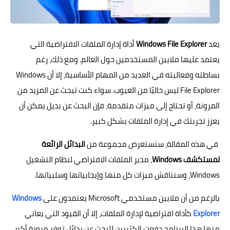
يعد
Windows File Explorer
أداة إدارة الملفات الافتراضية التي
يعتمد عليها ملايين المستخدمين حول العالم. ومع ذلك، رغم
بساطته وفعاليته في العديد من المهام الأساسية، إلا أن Windows
File Explorer ليس خاليًا من العيوب. سواء كنت تبحث عن المزيد من
المرونة، أو تحتاج إلى ميزات متقدمة، فإن البحث عن بديل يمكن أن
يعزز تجربتك في إدارة الملفات بشكل كبير.
في هذه المقالة، سنستعرض مجموعة من
البدائل الرائعة
لمستكشف Windows
، مدير الملفات الافتراضي لنظام التشغيل
Windows، وسنناقش ميزات كل منها وإيجابياتها وسلبياتها.
بالرغم من أن ملايين مستخدمي Microsoft يعتمدون على
Windows
Explorer
كأداة افتراضية لإدارة الملفات، إلا أن القيود التي يعاني
منها هذا البرنامج دفعت الكثيرين للبحث عن بدائل توفر مرونة أكبر