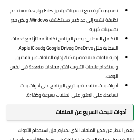
تصميم مألوف مع تحسينات: يتميز Files بواجهة مستخدم
نظيفة تشبه إلى حد كبير مستكشف Windows، ولكن مع
تحسينات كبيرة.
التكامل السحابي: يدعم البرنامج تكاملاً ممتازًا مع خدمات
السحابة مثل OneDrive وGoogle Drive وApple iCloud.
إدارة ملفات متقدمة: يمكنك إدارة الملفات عبر نافذتين
واستخدام علامات التبويب لفتح مجلدات متعددة في نفس
الوقت.
أدوات بحث متقدمة: يحتوي البرنامج على أدوات بحث
تساعدك على العثور على الملفات بسرعة وكفاءة.
أدوات للبحث السريع عن الملفات
بغض النظر عن مدير الملفات الذي تختاره، فإن استخدام الأدوات
التالية يجعل عملية البحث عن الملفات في Windows أسرع وأسهل: