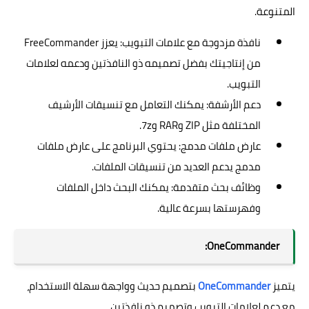
المتنوعة.
نافذة مزدوجة مع علامات التبويب: يعزز FreeCommander
من إنتاجيتك بفضل تصميمه ذو النافذتين ودعمه لعلامات
التبويب.
دعم الأرشفة: يمكنك التعامل مع تنسيقات الأرشيف
المختلفة مثل ZIP وRAR و7z.
عارض ملفات مدمج: يحتوي البرنامج على عارض ملفات
مدمج يدعم العديد من تنسيقات الملفات.
وظائف بحث متقدمة: يمكنك البحث داخل الملفات
وفهرستها بسرعة عالية.
OneCommander:
يتميز
OneCommander
بتصميم حديث وواجهة سهلة الاستخدام،
مع دعم لعلامات التبويب وتصميم ذو نافذتين.