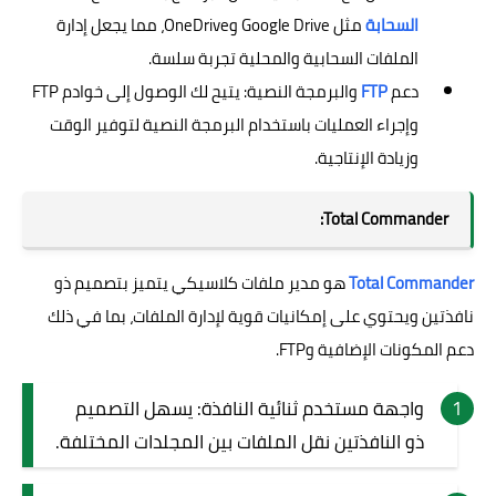
السحابة
مثل Google Drive وOneDrive، مما يجعل إدارة
الملفات السحابية والمحلية تجربة سلسة.
دعم
FTP
والبرمجة النصية: يتيح لك الوصول إلى خوادم FTP
وإجراء العمليات باستخدام البرمجة النصية لتوفير الوقت
وزيادة الإنتاجية.
Total Commander:
Total Commander
هو مدير ملفات كلاسيكي يتميز بتصميم ذو
نافذتين ويحتوي على إمكانيات قوية لإدارة الملفات، بما في ذلك
دعم المكونات الإضافية وFTP.
واجهة مستخدم ثنائية النافذة: يسهل التصميم
ذو النافذتين نقل الملفات بين المجلدات المختلفة.