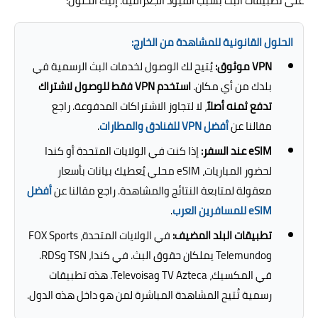
على تطبيقات البث بسبب القيود الجغرافية. إليك الحلول:
الحلول القانونية للمشاهدة من الخارج:
VPN موثوق:
يُتيح لك الوصول لخدمات البث الرسمية في
بلدك من أي مكان.
استخدم VPN فقط للوصول لاشتراك
تدفع ثمنه أصلاً
، لا لتجاوز الاشتراكات المدفوعة. راجع
مقالنا عن
أفضل VPN للفنادق والمطارات
.
eSIM عند السفر:
إذا كنت في الولايات المتحدة أو كندا
لحضور المباريات، eSIM محلي يُعطيك بيانات بأسعار
معقولة لمتابعة النتائج والمشاهدة. راجع مقالنا عن
أفضل
eSIM للمسافرين العرب
.
تطبيقات البلد المضيف:
في الولايات المتحدة، FOX Sports
وTelemundo يملكان حقوق البث. في كندا، TSN وRDS.
في المكسيك، TV Azteca وTelevoisa. هذه تطبيقات
رسمية تُتيح المشاهدة المباشرة لمن هو داخل هذه الدول.