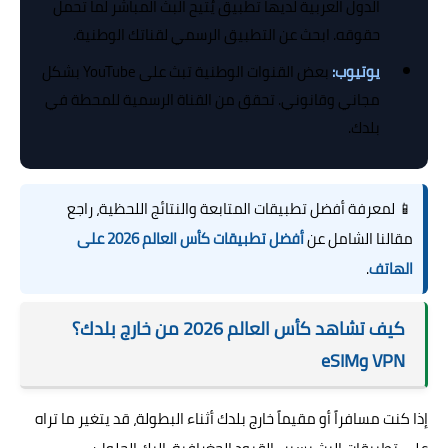
الدول العربية لديها تطبيق يُتيح البث المباشر لما تحمل
حقوقه. ابحث عن التطبيق الرسمي لقناتك الوطنية.
يوتيوب:
بعض القنوات الوطنية تبث على YouTube بشكل
مجاني وقانوني. تحقق من القناة الرسمية للمحطة في
بلدك.
📱 لمعرفة أفضل تطبيقات المتابعة والنتائج اللحظية، راجع
مقالنا الشامل عن
أفضل تطبيقات كأس العالم 2026 على
الهاتف
.
كيف تشاهد كأس العالم 2026 من خارج بلدك؟
VPN وeSIM
إذا كنت مسافراً أو مقيماً خارج بلدك أثناء البطولة، قد يتغير ما تراه