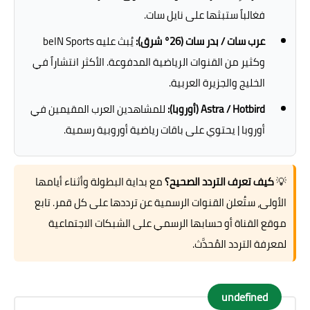
فغالباً ستبثها على نايل سات.
عرب سات / بدر سات (26° شرق):
يُبث عليه beIN Sports
وكثير من القنوات الرياضية المدفوعة. الأكثر انتشاراً في
الخليج والجزيرة العربية.
Astra / Hotbird (أوروبا):
للمشاهدين العرب المقيمين في
أوروبا | يحتوي على باقات رياضية أوروبية رسمية.
💡
كيف تعرف التردد الصحيح؟
مع بداية البطولة وأثناء أيامها
الأولى، ستُعلن القنوات الرسمية عن ترددها على كل قمر. تابع
موقع القناة أو حسابها الرسمي على الشبكات الاجتماعية
لمعرفة التردد المُحدَّث.
undefined