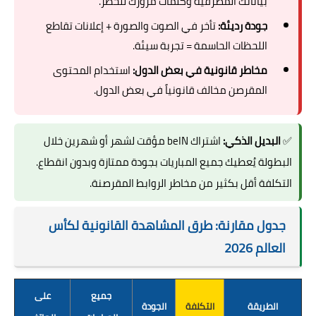
بياناتك المصرفية وكلمات مرورك للخطر.
جودة رديئة:
تأخر في الصوت والصورة + إعلانات تقاطع
اللحظات الحاسمة = تجربة سيئة.
مخاطر قانونية في بعض الدول:
استخدام المحتوى
المقرصن مخالف قانونياً في بعض الدول.
✅
البديل الذكي:
اشتراك beIN مؤقت لشهر أو شهرين خلال
البطولة يُعطيك جميع المباريات بجودة ممتازة وبدون انقطاع.
التكلفة أقل بكثير من مخاطر الروابط المقرصنة.
جدول مقارنة: طرق المشاهدة القانونية لكأس
العالم 2026
جميع
على
الطريقة
التكلفة
الجودة