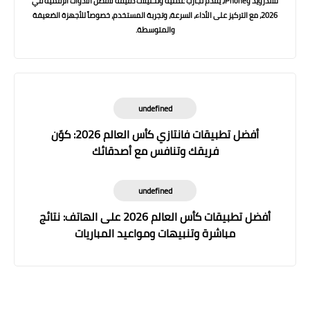
للأندرويد وiPhone، يقدّم تجارب عملية وتحليلات دقيقة لأفضل الأدوات الرقمية في
2026، مع التركيز على الأداء، السرعة، وتجربة المستخدم، خصوصاً للأجهزة الضعيفة
والمتوسطة.
undefined
أفضل تطبيقات فانتازي كأس العالم 2026: كوّن
فريقك وتنافس مع أصدقائك
undefined
أفضل تطبيقات كأس العالم 2026 على الهاتف: نتائج
مباشرة وتنبيهات ومواعيد المباريات