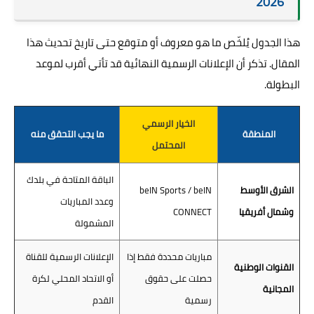
2026
هذا الجدول يُلخّص ما هو معروف أو متوقع حتى تاريخ تحديث هذا
المقال. تذكر أن الإعلانات الرسمية النهائية قد تأتي أقرب لموعد
البطولة.
الخيار الرسمي
المنطقة
ما يجب التحقق منه
المحتمل
الباقة المتاحة في بلدك
الشرق الأوسط
beIN Sports / beIN
وعدد المباريات
وشمال أفريقيا
CONNECT
المشمولة
مباريات محددة فقط إذا
الإعلانات الرسمية للقناة
القنوات الوطنية
حصلت على حقوق
أو الاتحاد المحلي لكرة
المجانية
رسمية
القدم