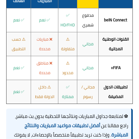
المباريات
الهاتف
مدفوع
✅
beIN Connect
✅ نعم
✅ نعم
شهري
HD/FHD
القنوات الوطنية
⚠️
❌ مباريات
⚠️ حسب
مجاني
المجانية
متفاوتة
محددة
التطبيق
⚠️
❌ مناطق
FIFA+
مجاني
✅ نعم
محدود
محددة
تطبيقات الدول
مجاني /
✅
⚠️ داخل
✅ نعم
المضيفة
رسوم
ممتازة
الدولة فقط
⚽ لمتابعة جداول المباريات ونتائجها اللحظية بدون بث مباشر،
راجع مقالنا عن
أفضل تطبيقات مواعيد المباريات والنتائج
المباشرة
. وإذا كنت تريد تطبيقاً متخصصاً بالإحصاءات، لا يفوتك