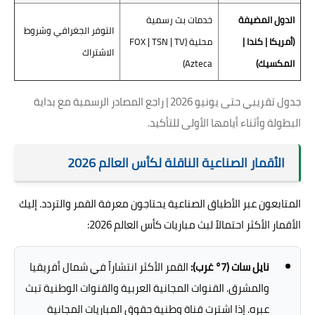
الدول المضيفة
خدمات بث رسمية
التوفر الجغرافي وشروط
(أمريكا | كندا |
محلية (FOX | TSN | TV
الاشتراك
المكسيك)
Azteca)
جدول تقريبي حتى يونيو 2026 | راجع المصادر الرسمية مع بداية
البطولة وأثناء أيامها الأولى للتأكيد.
الأقمار الصناعية الناقلة لكأس العالم 2026
المتابعون عبر الأطباق الصناعية يحتاجون معرفة القمر والتردد. إليك
الأقمار الأكثر احتمالاً لبث مباريات كأس العالم 2026:
نايل سات (7° غرب):
القمر الأكثر انتشاراً في شمال أفريقيا
والمشرق. القنوات المجانية العربية والقنوات الوطنية تبث
عبره. إذا اشترت قناة وطنية حقوق المباريات المجانية