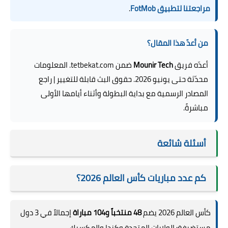
مراجعتنا لتطبيق FotMob
.
من أعدّ هذا المقال؟
أعدّه فريق
Mounir Tech
ضمن tetbekat.com. المعلومات
محدّثة حتى يونيو 2026. حقوق البث قابلة للتغيير | راجع
المصادر الرسمية مع بداية البطولة وأثناء أيامها الأولى
مباشرةً.
أسئلة شائعة
كم عدد مباريات كأس العالم 2026؟
كأس العالم 2026 يضم
48 منتخباً و104 مباراة
إجمالاً في 3 دول
مستضيفة: الولايات المتحدة وكندا والمكسيك.