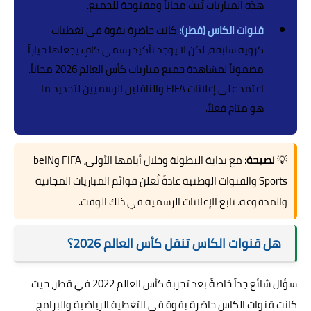
هذه المباريات تُبث مجاناً ومفتوحة للجميع.
قنوات الكاس (قطر):
كانت حاضرة بقوة في تغطيات
كروية سابقة، لكن لا يوجد تأكيد رسمي كافٍ يجعلها خياراً
مضموناً لمشاهدة جميع مباريات كأس العالم 2026 مجاناً.
اعتمد على إعلانات FIFA والناقلين الرسميين لتحديد ما
هو متاح فعلاً.
💡
نصيحة:
مع بداية البطولة وخلال أيامها الأولى، FIFA وbeIN
Sports والقنوات الوطنية عادةً تُعلن قوائم المباريات المجانية
والمدفوعة. تابع الإعلانات الرسمية في ذلك الوقت.
هل قنوات الكاس تنقل كأس العالم 2026؟
سؤال شائع جداً خاصةً بعد تجربة كأس العالم 2022 في قطر، حيث
كانت قنوات الكاس حاضرة بقوة في التغطية الرياضية والبرامج